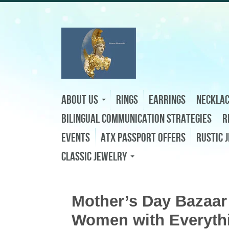
About Us
Rings
Earrings
Neckla
Bilingual Communication Strategies
R
Events
ATX Passport Offers
Rustic 
Classic Jewelry
Mother’s Day Bazaar 
Women with Everyth