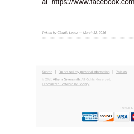
al
https://www.facebook.co
Written by Claudio Lopez — March 12, 2016
Search
Do not sell my personal information
Policies
© 2026
Athena Silversmith
. All Rights Reserved.
Ecommerce Software by Shopify
PAYMEN